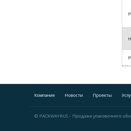
Р
Н
Р
Компания
Новости
Проекты
Услу
© PACKWAYRUS - Продажа упаковочного об