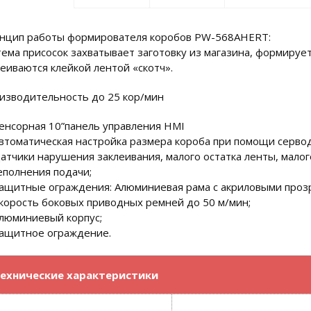
нцип работы формирователя коробов PW-568AHERT:
тема присосок захватывает заготовку из магазина, формируе
леиваются клейкой лентой «скотч».
изводительность до 25 кор/мин
енсорная 10”панель управления HMI
втоматическая настройка размера короба при помощи сервод
атчики нарушения заклеивания, малого остатка ленты, малог
еполнения подачи;
ащитные ограждения: Алюминиевая рама с акриловыми проз
корость боковых приводных ремней до 50 м/мин;
люминиевый корпус;
ащитное ограждение.
ехнические характеристики