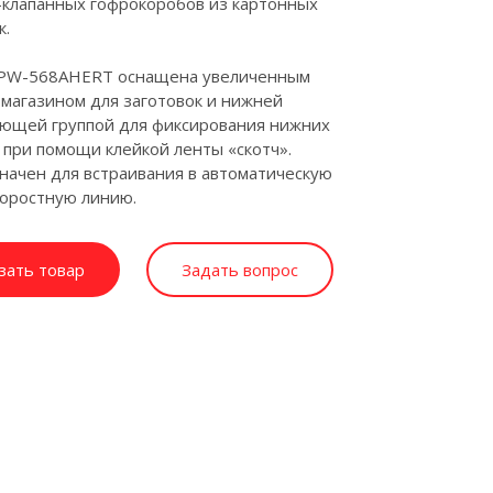
клапанных гофрокоробов из картонных
к.
PW-568AHERT оснащена увеличенным
магазином для заготовок и нижней
ающей группой для фиксирования нижних
 при помощи клейкой ленты «скотч».
ачен для встраивания в автоматическую
оростную линию.
зать товар
Задать вопрос