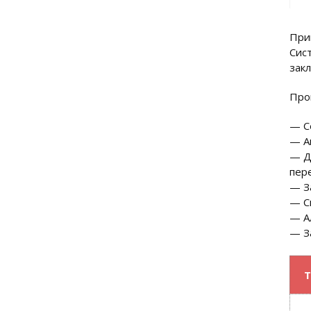
При
Сис
зак
Про
— С
— А
— Д
пер
— З
— С
— А
— З
Т