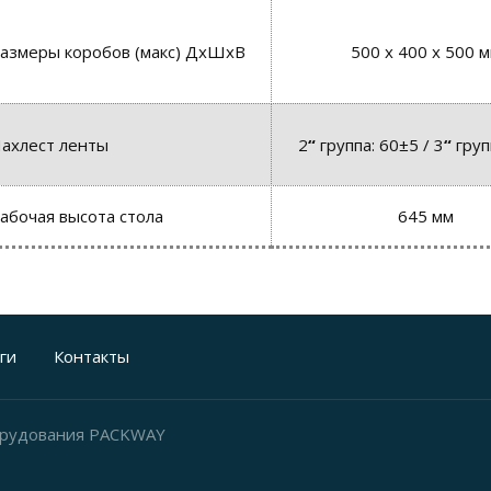
азмеры коробов (макс) ДхШхВ
500 x 400 x 500 
ахлест ленты
2
“
группа: 60±5 / 3
“
груп
абочая высота стола
645 мм
ги
Контакты
орудования PACKWAY