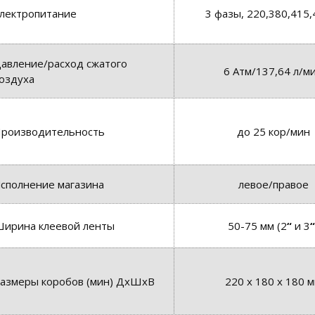
лектропитание
3 фазы, 220,380,415,
авление/расход сжатого
6 Атм/137,64 л/м
оздуха
роизводительность
до 25 кор/мин
сполнение магазина
левое/правое
ирина клеевой ленты
50-75 мм (2
“
и 3
“
азмеры коробов (мин) ДхШхВ
220 x 180 х 180 