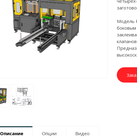
четырех-
заготово
Модель 
боковым 
заклеив
клапанов
Предназн
высокоск
Зака
Описание
Опции
Видео