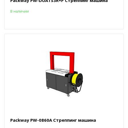
Packway PW-DUATS3R+P Стреппинг машина
В наличии
Packway PW-0860A Стреппинг машина