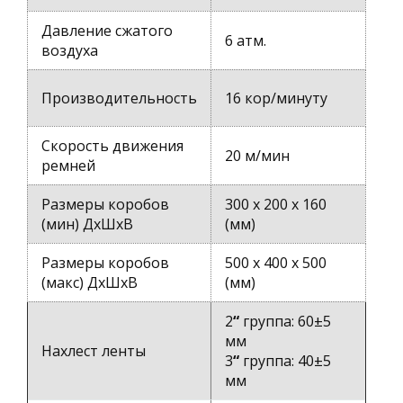
Давление сжатого
6 атм.
воздуха
Производительность
16 кор/минуту
Скорость движения
20 м/мин
ремней
Размеры коробов
300 х 200 х 160
(мин) ДхШхВ
(мм)
Размеры коробов
500 х 400 х 500
(макс) ДхШхВ
(мм)
2
“
группа: 60±5
мм
Нахлест ленты
3
“
группа: 40±5
мм